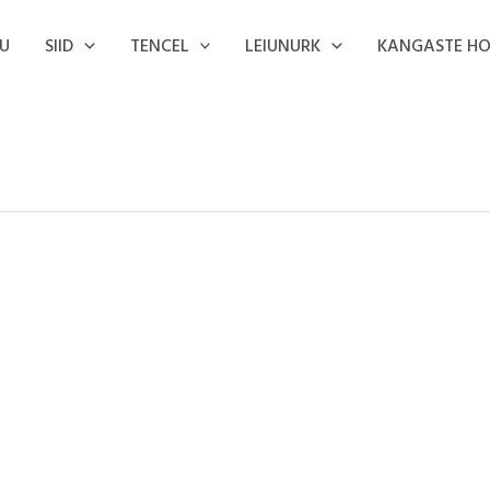
U
SIID
TENCEL
LEIUNURK
KANGASTE H