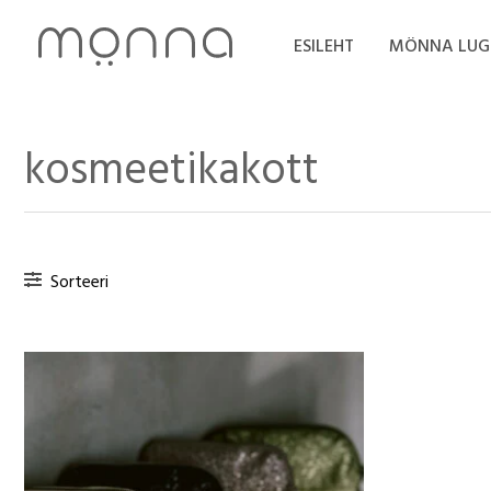
Skip
to
ESILEHT
MÖNNA LUG
content
kosmeetikakott
Sorteeri
Hinnavahemik:
16,00 €
kuni
19,00 €