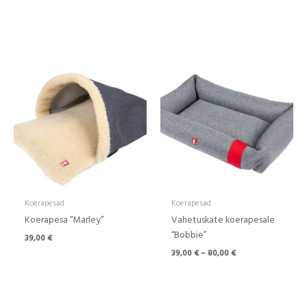
Hinnavahemik:
39,00 €
kuni
80,00 €
Koerapesad
Koerapesad
Koerapesa “Marley”
Vahetuskate koerapesale
“Bobbie”
39,00
€
39,00
€
–
80,00
€