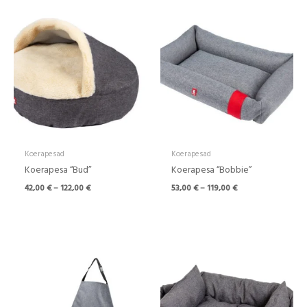
Hinnavahemik:
Hinnavahemik:
42,00 €
53,00 €
kuni
kuni
122,00 €
119,00 €
Koerapesad
Koerapesad
Koerapesa “Bud”
Koerapesa “Bobbie”
42,00
€
–
122,00
€
53,00
€
–
119,00
€
Hinnavahemik:
55,00 €
kuni
92,00 €