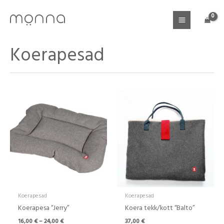
Skip
to
content
Koerapesad
Hinnavahemik:
16,00 €
kuni
24,00 €
Koerapesad
Koerapesad
Koerapesa “Jerry”
Koera tekk/kott “Balto”
16,00
€
–
24,00
€
37,00
€