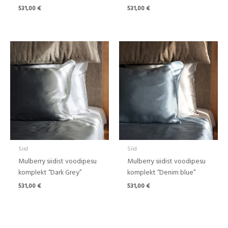
531,00
€
531,00
€
Siid
Siid
Mulberry siidist voodipesu
Mulberry siidist voodipesu
komplekt “Dark Grey”
komplekt “Denim blue”
531,00
€
531,00
€