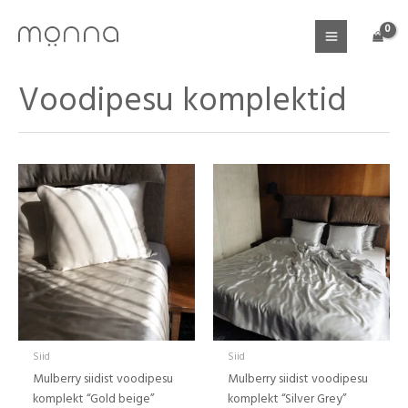
Skip
to
content
Voodipesu komplektid
Siid
Siid
Mulberry siidist voodipesu
Mulberry siidist voodipesu
komplekt “Gold beige”
komplekt “Silver Grey”