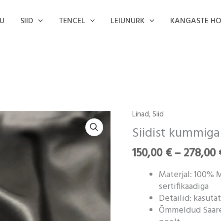
U
SIID
TENCEL
LEIUNURK
KANGASTE H
Linad
,
Siid
Siidist
kummiga
Siidist kummiga 
lina
150,00
€
–
278,00
"Dark
grey"
Materjal: 100% 
kogus
sertifikaadiga
Detailid: kasut
Õmmeldud Saarem