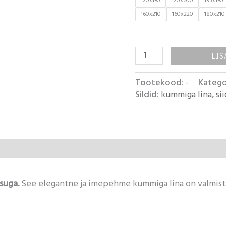
120x190
120x200
135x190
160x210
160x220
180x210
LIS
Tootekood:
-
Katego
Sildid:
kummiga lina
,
si
suga.
See elegantne ja imepehme kummiga lina on valmistat