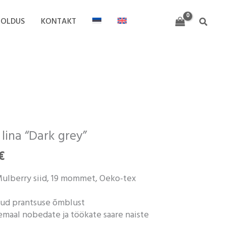
278,00 €
OOLDUS
KONTAKT
Search
Hinnavahemik:
150,00 €
lina “Dark grey”
kuni
278,00 €
€
Mulberry siid, 19 mommet, Oeko-tex
atud prantsuse õmblust
aal nobedate ja töökate saare naiste