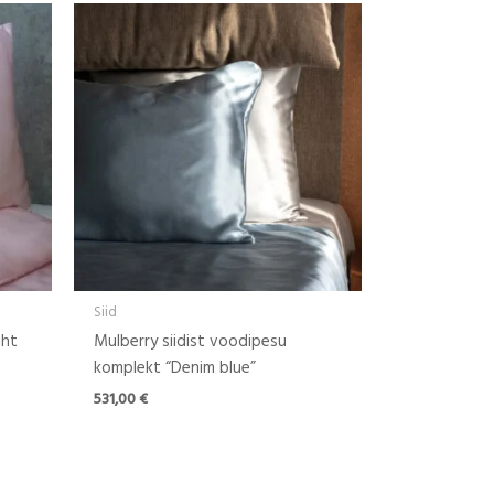
Siid
ght
Mulberry siidist voodipesu
komplekt “Denim blue”
531,00
€