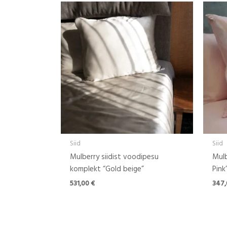
Siid
Siid
Mulberry siidist voodipesu
Mulb
komplekt “Gold beige”
Pink
531,00
€
347