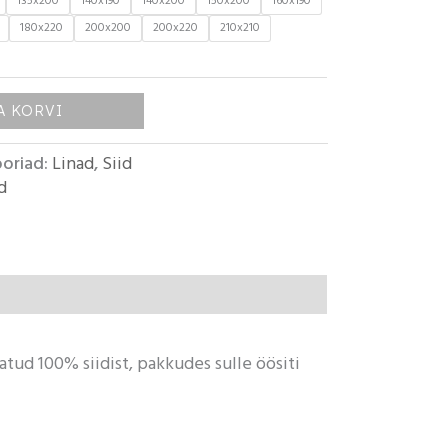
135x200
140x190
140x200
150x200
160x190
180x220
200x200
200x220
210x210
A KORVI
oriad:
Linad
,
Siid
id
ud 100% siidist, pakkudes sulle öösiti