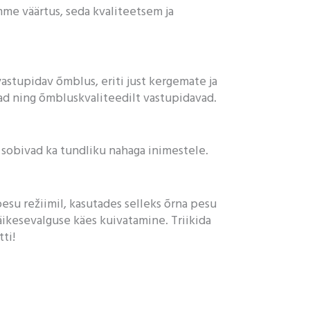
mme väärtus, seda kvaliteetsem ja
astupidav õmblus, eriti just kergemate ja
usad ning õmbluskvaliteedilt vastupidavad.
d sobivad ka tundliku nahaga inimestele.
pesu režiimil, kasutades selleks õrna pesu
päikesevalguse käes kuivatamine. Triikida
ti!