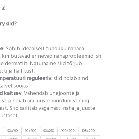
na!
ry siid?
ne
: Sobib ideaalselt tundliku nahaga
a kimbutavad erinevad nahaprobleemid, sh
ne dermatiit. Naturaalne siid tõrjub
ti ja hallitust.
mperatuuri reguleeriv
: siid hoiab sind
talvel soojas
d kaitsev
: Vähendab unejoonte ja
st ja hoiab ära juuste murdumist ning
t. Siid säilitab väga hästi naha ja juuste
ustaset.
0
90x190
90x200
90x210
100x200
105x200