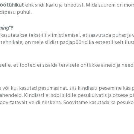
mõõtühikut
ehk siidi kaalu ja tihedust. Mida suurem on mo
odipesu puhul.
ming
”?
sutatakse tekstiili viimistlemisel, et saavutada puhas ja v
tehnikale, on meie siidist padjapüürid ka esteetiliselt il
elle, et tooted ei sisalda tervisele ohtlikke aineid ja nee
 või kui kasutad pesumasinat, siis kindlasti pesemine käsi
ahendeid. Kindlasti ei sobi siidile pesukuivatis ja otsese 
oovitatavalt veidi niiskena. Soovitame kasutada ka pesukot