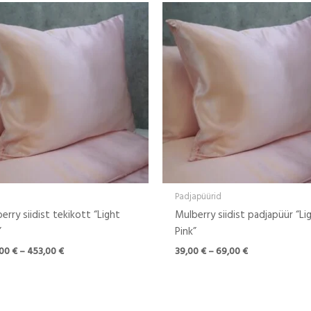
Hinnavahemik:
Hinnavahemik:
347,00 €
39,00 €
kuni
kuni
453,00 €
69,00 €
Padjapüürid
erry siidist tekikott “Light
Mulberry siidist padjapüür “Li
”
Pink”
,00
€
–
453,00
€
39,00
€
–
69,00
€