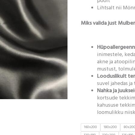
poolt
Lihtsalt nii Mön
Miks valida just Mulber
Hüpoallergeen
inimestele, ked
akne ja atoopili
mustust, tolmules
Looduslikult te
suvel jahedas ja 
Nahka ja juuksei
kortsude tekkimi
kahususe tekkimis
loomulikku niisk
160x200
180x200
80x20