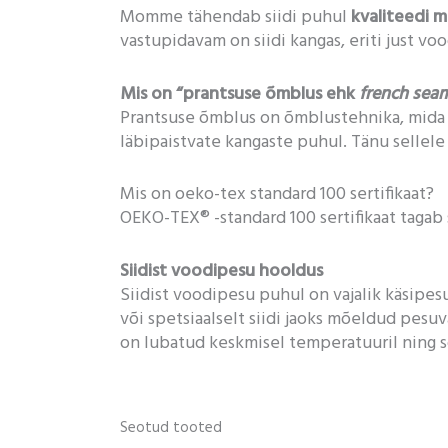
Momme tähendab siidi puhul
kvaliteedi 
vastupidavam on siidi kangas, eriti just vo
Mis on “prantsuse õmblus ehk
french sea
Prantsuse õmblus on õmblustehnika, mida ka
läbipaistvate kangaste puhul. Tänu sellele 
Mis on oeko-tex standard 100 sertifikaat?
OEKO-TEX® -standard 100 sertifikaat tagab s
Siidist voodipesu hooldus
Siidist voodipesu puhul on vajalik käsipesu
või spetsiaalselt siidi jaoks mõeldud pesuv
on lubatud keskmisel temperatuuril ning s
Seotud tooted