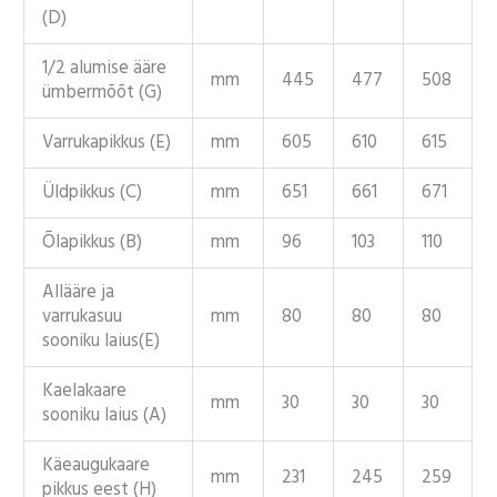
(D)
1/2 alumise ääre
mm
445
477
508
ümbermõõt (G)
Varrukapikkus (E)
mm
605
610
615
Üldpikkus (C)
mm
651
661
671
Õlapikkus (B)
mm
96
103
110
Allääre ja
varrukasuu
mm
80
80
80
sooniku laius(E)
Kaelakaare
mm
30
30
30
sooniku laius (A)
Käeaugukaare
mm
231
245
259
pikkus eest (H)