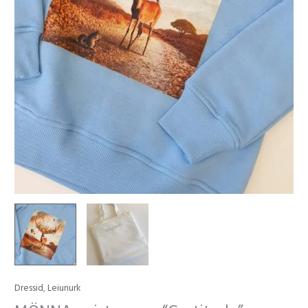
Dressid
,
Leiunurk
MÖNNA
naiste