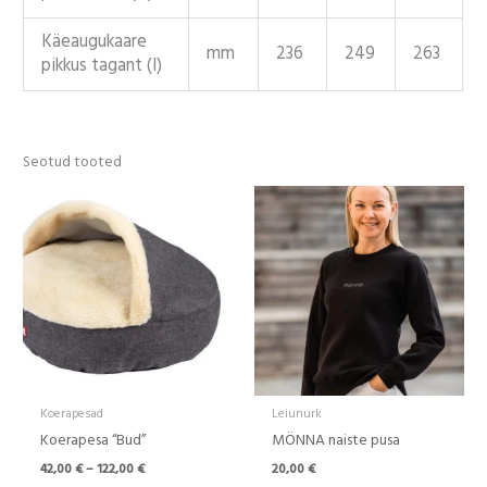
Käeaugukaare
mm
236
249
263
pikkus tagant (I)
Seotud tooted
Hinnavahemik:
42,00 €
kuni
122,00 €
Koerapesad
Leiunurk
Koerapesa “Bud”
MÖNNA naiste pusa
42,00
€
–
122,00
€
20,00
€