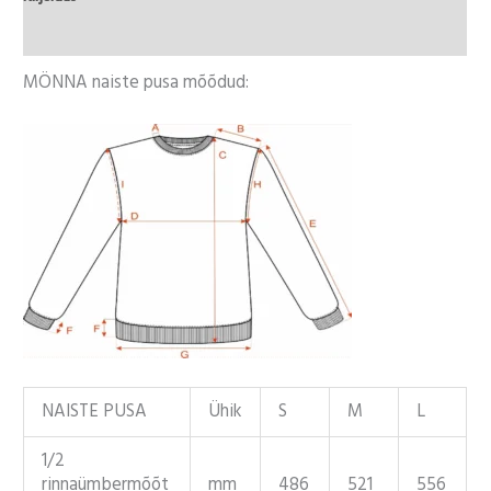
Lisainfo
MÖNNA naiste pusa mõõdud:
NAISTE PUSA
Ühik
S
M
L
1/2
rinnaümbermõõt
mm
486
521
556