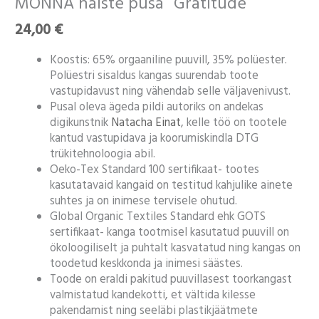
MÖNNA naiste pusa “Gratitude”
pusa
24,00
€
"Gratitude"
kogus
Koostis: 65% orgaaniline puuvill, 35% polüester.
Polüestri sisaldus kangas suurendab toote
vastupidavust ning vähendab selle väljavenivust.
Pusal oleva ägeda pildi autoriks on andekas
digikunstnik
Natacha Einat
, kelle töö on tootele
kantud vastupidava ja koorumiskindla DTG
trükitehnoloogia abil.
Oeko-Tex Standard 100 sertifikaat- tootes
kasutatavaid kangaid on testitud kahjulike ainete
suhtes ja on inimese tervisele ohutud.
Global Organic Textiles Standard ehk GOTS
sertifikaat- kanga tootmisel kasutatud puuvill on
ökoloogiliselt ja puhtalt kasvatatud ning kangas on
toodetud keskkonda ja inimesi säästes.
Toode on eraldi pakitud puuvillasest toorkangast
valmistatud kandekotti, et vältida kilesse
pakendamist ning seeläbi plastikjäätmete