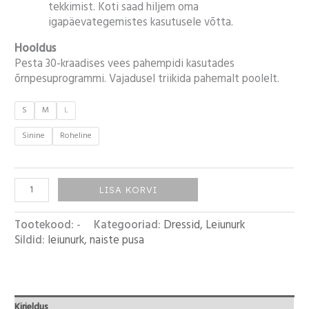
tekkimist. Koti saad hiljem oma
igapäevategemistes kasutusele võtta.
Hooldus
Pesta 30-kraadises vees pahempidi kasutades
õrnpesuprogrammi. Vajadusel triikida pahemalt poolelt.
S
M
L
Sinine
Roheline
LISA KORVI
Tootekood:
-
Kategooriad:
Dressid
,
Leiunurk
Sildid:
leiunurk
,
naiste pusa
Kirjeldus