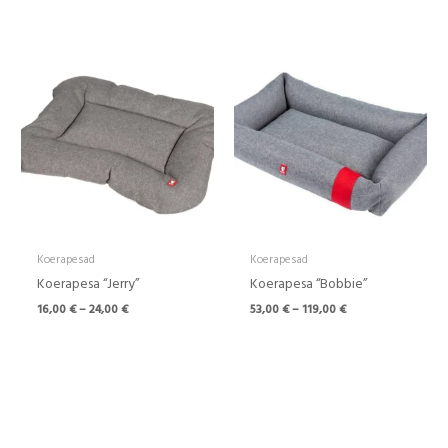
Hinnavahemik:
Hinnavahemik:
16,00 €
53,00 €
kuni
kuni
24,00 €
119,00 €
Koerapesad
Koerapesad
Koerapesa “Jerry”
Koerapesa “Bobbie”
16,00
€
–
24,00
€
53,00
€
–
119,00
€